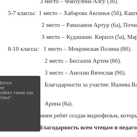
3 место – Файзулина Алсу (3б).
5-7 классы: 1 место – Хабарова Аксинья (5б), Каш
2 место – Рамазанов Артур (6а), Почиль 
3 место – Кудашкин Кирилл (5а), Марченко 
8-10 классы: 1 место – Мокринская Полина (8б).
2 место – Бессалов Артем (8б).
3 место – Анохин Вячеслав (9б).
ботки
Благодарности за участие: Ишеева Василиса
ие
Юрьева
okies такие как
тика".
Арина (8а).
По выступлениям ребят создан видеофильм, котор
Выражаем благодарность всем чтецам и педаго