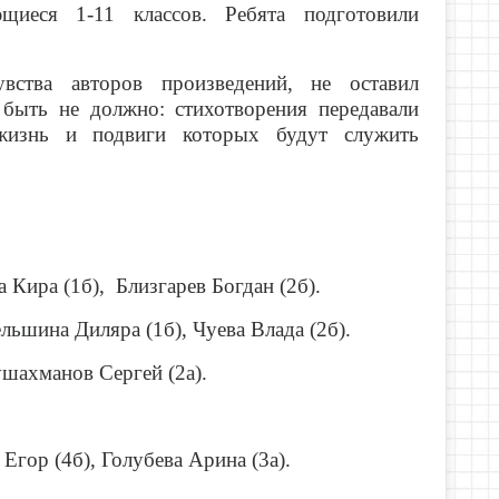
щиеся 1-11 классов. Ребята подготовили
ства авторов произведений, не оставил
 быть не должно: стихотворения передавали
 жизнь и подвиги которых будут служить
а Кира (1б), Близгарев Богдан (2б).
а Диляра (1б), Чуева Влада (2б).
манов Сергей (2а).
 (4б), Голубева Арина (3а).