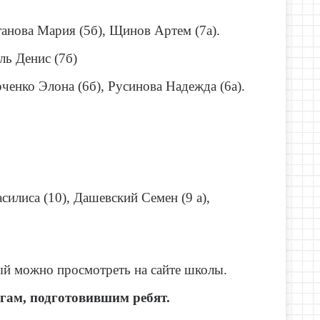
танова Мария (5б), Щинов Артем (7а).
Денис (7б)
Элона (6б), Русинова Надежда (6а).
 (10), Дашевский Семен (9 а),
ый можно просмотреть на сайте школы.
гам, подготовившим ребят.