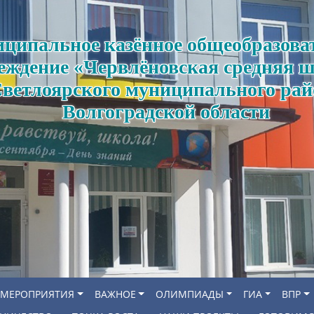
ципальное казённое общеобразова
еждение «Червлёновская средняя 
ветлоярского муниципального рай
Волгоградской области
МЕРОПРИЯТИЯ
ВАЖНОЕ
ОЛИМПИАДЫ
ГИА
ВПР