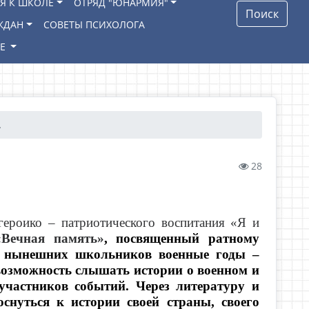
Я К ШКОЛЕ
ОТРЯД "ЮНАРМИЯ"
Поиск
ЖДАН
СОВЕТЫ ПСИХОЛОГА
ИЕ
…
28
роико – патриотического воспитания «Я и
Вечная память»
, посвященный ратному
я нынешних школьников военные годы –
ь возможность слышать истории о военном и
участников событий. Через литературу и
снуться к истории своей страны, своего