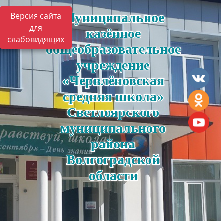
Муниципальное
Версия сайта
для
казённое
слабовидящих
общеобразовательное
учреждение
«Червлёновская
средняя школа»
Светлоярского
муниципального
района
Волгоградской
области