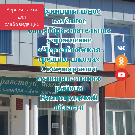
Муниципальное
Версия сайта
для
казённое
слабовидящих
общеобразовательное
учреждение
«Червлёновская
средняя школа»
Светлоярского
муниципального
района
Волгоградской
области