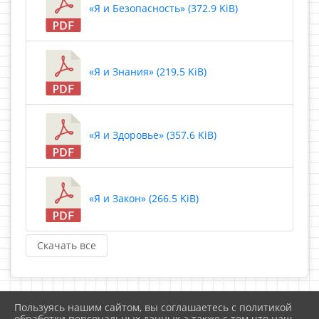
«Я и Безопасность» (372.9 KiB)
«Я и Знания» (219.5 KiB)
«Я и Здоровье» (357.6 KiB)
«Я и Закон» (266.5 KiB)
Скачать все
Пользуясь нашим сайтом, вы соглашаетесь с политикой
2026 г. chersh.ru
обработки персональных данных а также с тем что наш