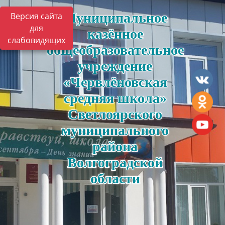
Муниципальное
Версия сайта
для
казённое
слабовидящих
общеобразовательное
учреждение
«Червлёновская
средняя школа»
Светлоярского
муниципального
района
Волгоградской
области