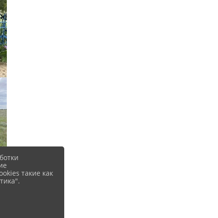
ботки
ие
okies такие как
тика".