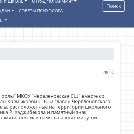
Я К ШКОЛЕ
ОТРЯД "ЮНАРМИЯ"
Поиск
ЖДАН
СОВЕТЫ ПСИХОЛОГА
ИЕ
18
 орлы" МКОУ "Червленовская СШ" вместе со
лы Калмыковой С. В. и главой Червленовского
гилы, расположенные на территории школьного
чика Р. Хаджибекова и памятный знак,
 памяти, почтили память павших минутой