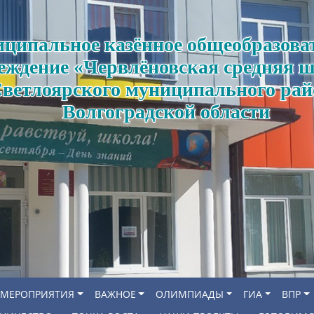
ципальное казённое общеобразова
еждение «Червлёновская средняя 
ветлоярского муниципального рай
Волгоградской области
МЕРОПРИЯТИЯ
ВАЖНОЕ
ОЛИМПИАДЫ
ГИА
ВПР