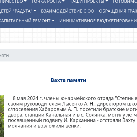
ВНИЧЕСТВО
ТОЧКА РОСТА
НАШИ ПРОЕКТЫ
ГОТОВИМС
ЕТЕЙ "РАДУГА"
ВЗАИМОДЕЙСТВИЕ С ОО
ОБРАЩЕНИЯ ГРА
КАПИТАЛЬНЫЙ РЕМОНТ
ИНИЦИАТИВНОЕ БЮДЖЕТИРОВАН
мяти
Вахта памяти
8 мая 2024 г. члены юнармейского отряда "Степные
своим руководителем Лысенко А. Н., директором шко
с/поселения Хабаровым А. П. посетили братские мо
двора, станции Канальная и в с. Солянка, могилу лет
посвященный подвигу И. Карханина - отстояли Вахту
молчания и возложили венки.