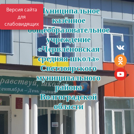
Муниципальное
Версия сайта
для
казённое
слабовидящих
общеобразовательное
учреждение
«Червлёновская
средняя школа»
Светлоярского
муниципального
района
Волгоградской
области