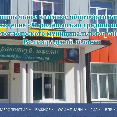
ципальное казённое общеобразова
еждение «Червлёновская средняя 
ветлоярского муниципального рай
Волгоградской области
МЕРОПРИЯТИЯ
ВАЖНОЕ
ОЛИМПИАДЫ
ГИА
ВПР