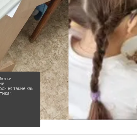
ботки
ие
okies такие как
тика".