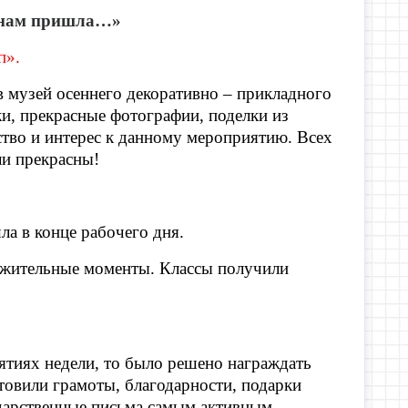
 нам пришла…»
п».
в музей осеннего декоративно – прикладного
жи, прекрасные фотографии, поделки из
ство и интерес к данному мероприятию. Всех
ли прекрасны!
ла в конце рабочего дня.
ожительные моменты. Классы получили
ятиях недели, то было решено награждать
товили грамоты, благодарности, подарки
дарственные письма самым активным.