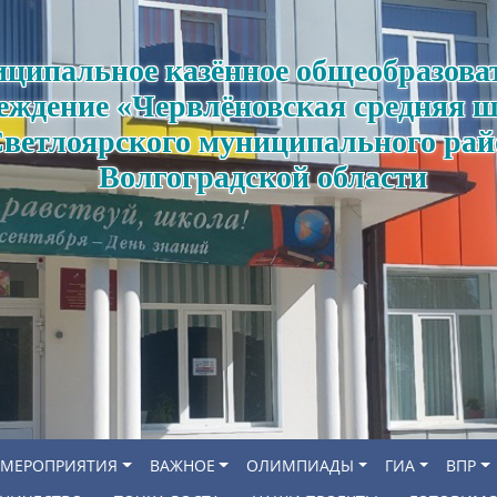
ципальное казённое общеобразова
еждение «Червлёновская средняя 
ветлоярского муниципального рай
Волгоградской области
МЕРОПРИЯТИЯ
ВАЖНОЕ
ОЛИМПИАДЫ
ГИА
ВПР