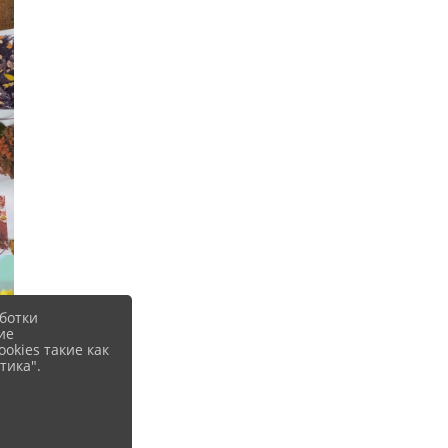
ботки
ие
okies такие как
тика".