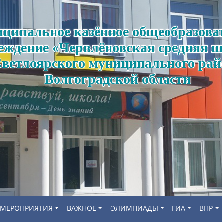
ципальное казённое общеобразова
еждение «Червлёновская средняя 
ветлоярского муниципального рай
Волгоградской области
МЕРОПРИЯТИЯ
ВАЖНОЕ
ОЛИМПИАДЫ
ГИА
ВПР