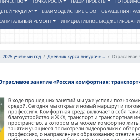
ВНИЧЕСТВО
ТОЧКА РОСТА
НАШИ ПРОЕКТЫ
ГОТОВИМС
ЕТЕЙ "РАДУГА"
ВЗАИМОДЕЙСТВИЕ С ОО
ОБРАЩЕНИЯ ГРА
КАПИТАЛЬНЫЙ РЕМОНТ
ИНИЦИАТИВНОЕ БЮДЖЕТИРОВАН
- 2025 учебный год
Дневник курса внеурочн...
Отраслевое з
Отраслевое занятие «Россия комфортная: транспорт
В ходе прошедших занятий мы уже успели познакоми
средой. Сегодня мы открыли новый маршрут и погов
профессиях. Комфортная среда включает в себя такие 
благоустройство и ЖКХ, транспорт и транспортная ин
пространство, в котором мы можем комфортно жить, 
занятии учащиеся посмотрели видеоролики с обзоро
профессиях, о направлениях образования; ответив 
ребятам, с помощью небольшой игры удалось разоб