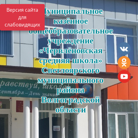
Муниципальное
Версия сайта
для
казённое
слабовидящих
общеобразовательное
учреждение
«Червлёновская
средняя школа»
Светлоярского
муниципального
района
Волгоградской
области