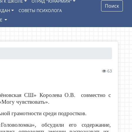
Я К ШКОЛЕ
ОТРЯД "ЮНАРМИЯ"
Поиск
ЖДАН
СОВЕТЫ ПСИХОЛОГА
ИЕ
63
новская СШ» Королева О.В. совместно с
 «Могу чувствовать».
ной грамотности среди подростков.
оволомка», обсудили его содержание,
ились определять эмоции, распознавать их,