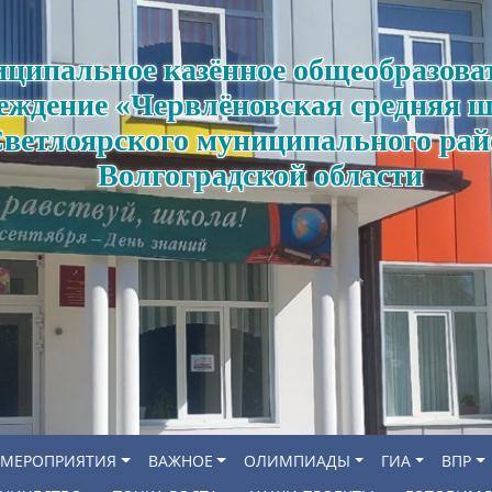
ципальное казённое общеобразова
еждение «Червлёновская средняя 
ветлоярского муниципального рай
Волгоградской области
МЕРОПРИЯТИЯ
ВАЖНОЕ
ОЛИМПИАДЫ
ГИА
ВПР