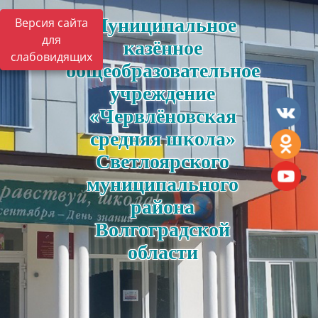
Муниципальное
Версия сайта
для
казённое
слабовидящих
общеобразовательное
учреждение
«Червлёновская
средняя школа»
Светлоярского
муниципального
района
Волгоградской
области