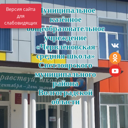
Муниципальное
Версия сайта
для
казённое
слабовидящих
общеобразовательное
учреждение
«Червлёновская
средняя школа»
Светлоярского
муниципального
района
Волгоградской
области