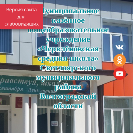
Муниципальное
Версия сайта
для
казённое
слабовидящих
общеобразовательное
учреждение
«Червлёновская
средняя школа»
Светлоярского
муниципального
района
Волгоградской
области