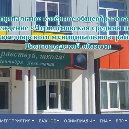
ципальное казённое общеобразова
еждение «Червлёновская средняя 
ветлоярского муниципального рай
Волгоградской области
МЕРОПРИЯТИЯ
ВАЖНОЕ
ОЛИМПИАДЫ
ГИА
ВПР