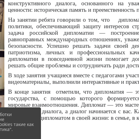
конструктивного диалога, основанного на ув
ценности: историческая память и преемственность 
На занятии ребята говорили о том, что
диплома
политики, обеспечивающий защиту интересов с
задача российской дипломатии — построени
равноправных международных отношениях, уважен
безопасности. Успешно решать задачи своей де
патриотизма, личных и профессиональных ка
дипломатии в повседневной жизни помогает дог
решать общие проблемы и сотрудничать ради дост
В ходе занятия учащиеся вместе с педагогами учас
видеоматериалы, выполнили интерактивные и практ
В конце занятия отметили, что дипломатия — э
государства, с помощью которого формируется
мировые взаимоотношения. Дипломат — это масте
начинается с диалога, а диалог начинается с вас.
ботки
может стать дипломатом в своей жизни: в семье, в к
ие
okies такие как
тика".