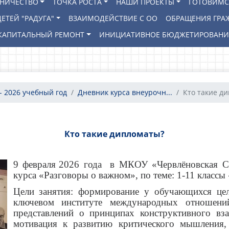
ВНИЧЕСТВО
ТОЧКА РОСТА
НАШИ ПРОЕКТЫ
ГОТОВИМС
ЕТЕЙ "РАДУГА"
ВЗАИМОДЕЙСТВИЕ С ОО
ОБРАЩЕНИЯ ГРА
КАПИТАЛЬНЫЙ РЕМОНТ
ИНИЦИАТИВНОЕ БЮДЖЕТИРОВАН
- 2026 учебный год
Дневник курса внеурочн...
Кто такие д
Кто такие дипломаты?
9 февраля
2026 года в МКОУ «Червлёновская С
курса «Разговоры о важном», по теме: 1-11 классы
Цели занятия:
формирование у обучающихся цел
ключевом институте международных отношени
представлений о принципах конструктивного вз
мотивация к развитию критического мышления,