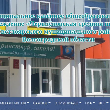
ципальное казённое общеобразова
еждение «Червлёновская средняя 
ветлоярского муниципального рай
Волгоградской области
МЕРОПРИЯТИЯ
ВАЖНОЕ
ОЛИМПИАДЫ
ГИА
ВПР