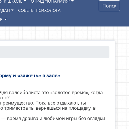
Я К ШКОЛЕ
ОТРЯД "ЮНАРМИЯ"
Поиск
ЖДАН
СОВЕТЫ ПСИХОЛОГА
ИЕ
орму и «зажечь» в зале»
 Для волейболиста это «золотое время», когда
жно?
преимущество. Пока все отдыхают, ты
о триместра ты вернешься на площадку в
ы — время драйва и любимой игры без оглядки