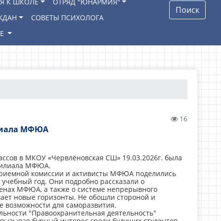
Я К ШКОЛЕ
ОТРЯД "ЮНАРМИЯ"
Поиск
ЖДАН
СОВЕТЫ ПСИХОЛОГА
ИЕ
16
илиала МФЮА
ассов в МКОУ «Червлёновская СШ» 19.03.2026г. была
 филиала МФЮА.
приемной комиссии и активисты МФЮА поделились
 учебный год. Они подробно рассказали о
тенах МФЮА, а также о системе непрерывного
вает новые горизонты. Не обошли стороной и
е возможности для саморазвития.
ьности "Правоохранительная деятельность"
 вызывая бурный интерес среди будущих студентов.