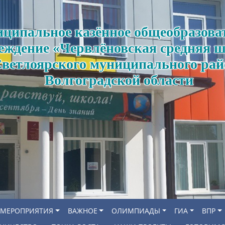
ципальное казённое общеобразова
еждение «Червлёновская средняя 
ветлоярского муниципального рай
Волгоградской области
МЕРОПРИЯТИЯ
ВАЖНОЕ
ОЛИМПИАДЫ
ГИА
ВПР