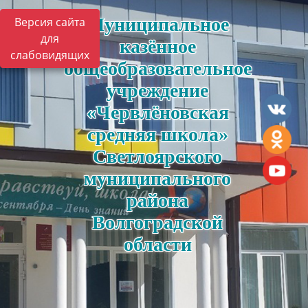
Муниципальное
Версия сайта
для
казённое
слабовидящих
общеобразовательное
учреждение
«Червлёновская
средняя школа»
Светлоярского
муниципального
района
Волгоградской
области