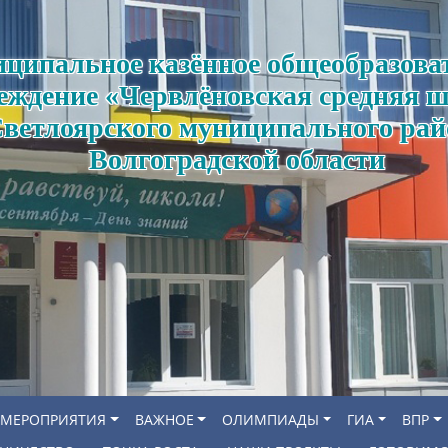
ципальное казённое общеобразова
еждение «Червлёновская средняя 
ветлоярского муниципального рай
Волгоградской области
МЕРОПРИЯТИЯ
ВАЖНОЕ
ОЛИМПИАДЫ
ГИА
ВПР