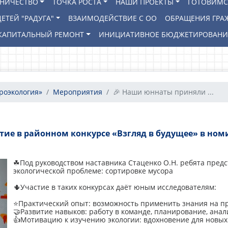
ВНИЧЕСТВО
ТОЧКА РОСТА
НАШИ ПРОЕКТЫ
ГОТОВИМС
ЕТЕЙ "РАДУГА"
ВЗАИМОДЕЙСТВИЕ С ОО
ОБРАЩЕНИЯ ГРА
КАПИТАЛЬНЫЙ РЕМОНТ
ИНИЦИАТИВНОЕ БЮДЖЕТИРОВАН
роэкология»
Мероприятия
🎉 Наши юннаты приняли ...
ие в районном конкурсе «Взгляд в будущее» в ном
☘Под руководством наставника Стаценко О.Н. ребята пред
экологической проблеме: сортировке мусора
🌵Участие в таких конкурсах даёт юным исследователям:
⭐Практический опыт: возможность применить знания на п
🤝Развитие навыков: работу в команде, планирование, ана
👍Мотивацию к изучению экологии: вдохновение для новых