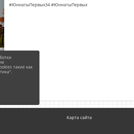
#ЮннатыПервых34 #ЮннатыПервых
ботки
ие
okies такие как
тика".
Карта сайта