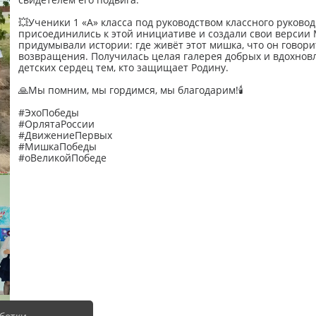
💥Ученики 1 «А» класса под руководством классного руков
присоединились к этой инициативе и создали свои версии
придумывали истории: где живёт этот мишка, что он говорит
возвращения. Получилась целая галерея добрых и вдохнов
детских сердец тем, кто защищает Родину.
🙏Мы помним, мы гордимся, мы благодарим!🕯
#ЭхоПобеды
#ОрлятаРоссии
#ДвижениеПервых
#МишкаПобеды
#оВеликойПобеде