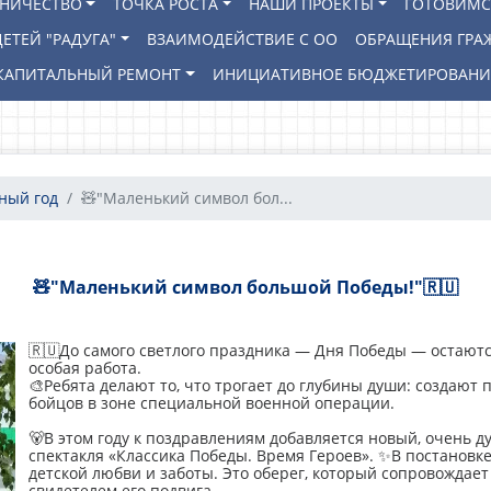
ВНИЧЕСТВО
ТОЧКА РОСТА
НАШИ ПРОЕКТЫ
ГОТОВИМС
ЕТЕЙ "РАДУГА"
ВЗАИМОДЕЙСТВИЕ С ОО
ОБРАЩЕНИЯ ГРА
КАПИТАЛЬНЫЙ РЕМОНТ
ИНИЦИАТИВНОЕ БЮДЖЕТИРОВАН
бный год
🧸"Маленький символ бол...
🧸"Маленький символ большой Победы!"🇷🇺
🇷🇺До самого светлого праздника — Дня Победы — остаютс
особая работа.
🎨Ребята делают то, что трогает до глубины души: создают
бойцов в зоне специальной военной операции.
🐻В этом году к поздравлениям добавляется новый, очень
спектакля «Классика Победы. Время Героев». ✨В постановк
детской любви и заботы. Это оберег, который сопровождает
свидетелем его подвига.