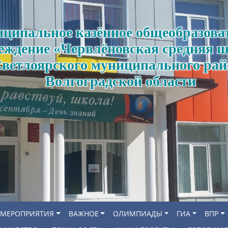
ципальное казённое общеобразова
еждение «Червлёновская средняя 
ветлоярского муниципального рай
Волгоградской области
МЕРОПРИЯТИЯ
ВАЖНОЕ
ОЛИМПИАДЫ
ГИА
ВПР