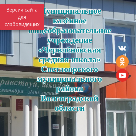
Муниципальное
Версия сайта
для
казённое
слабовидящих
общеобразовательное
учреждение
«Червлёновская
средняя школа»
Светлоярского
муниципального
района
Волгоградской
области