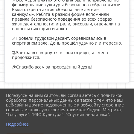
формирование культуры безопасного образа жизни.
Была открыта акция «Безопасные летние
каникулы». Ребята в разной форме вспомнили
правила безопасного поведения во всех сферах
жизнедеятельности: играли, рисовали, отвечали на
вопросы викторин и анкет.
✅Провели трудовой десант, соревновались в
спортивном зале. День прошёл удачно и интересно.
🤝Завтра все вернутся в свои отряды, и смена
продолжится.
🎉Спасибо всем за проведённый день!
Пользуясь нашим сайтом, вы соглашаетесь с политикой
2026 г. chersh.ru
обработки персональных данных а также с тем что наш
Вход
веб-сайт и другие подключенные к веб-сайту сторонние
Карта сайта
сервисы используют cookies такие как Яндекс Метрика,
Политика обработки персональных данных
"Госуслуги", "PRO.Культура", "Спутник аналитика".
Подробнее
Сделано на KubCMS
Разработка и поддержка