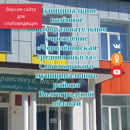
Муниципальное
Версия сайта
для
казённое
слабовидящих
общеобразовательное
учреждение
«Червлёновская
средняя школа»
Светлоярского
муниципального
района
Волгоградской
области