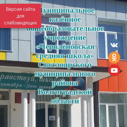
Муниципальное
Версия сайта
для
казённое
слабовидящих
общеобразовательное
учреждение
«Червлёновская
средняя школа»
Светлоярского
муниципального
района
Волгоградской
области