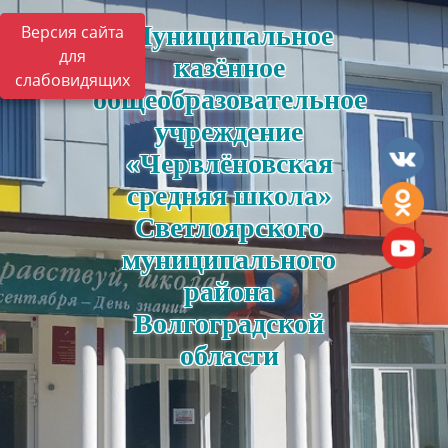
Муниципальное
Версия сайта
для
казённое
слабовидящих
общеобразовательное
учреждение
«Червлёновская
средняя школа»
Светлоярского
муниципального
района
Волгоградской
области