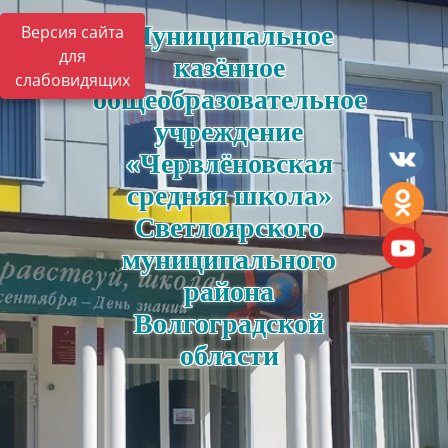
Муниципальное
Версия сайта
для
казённое
слабовидящих
общеобразовательное
учреждение
«Червлёновская
средняя школа»
Светлоярского
муниципального
района
Волгоградской
области