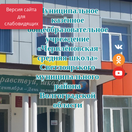
Муниципальное
Версия сайта
для
казённое
слабовидящих
общеобразовательное
учреждение
«Червлёновская
средняя школа»
Светлоярского
муниципального
района
Волгоградской
области