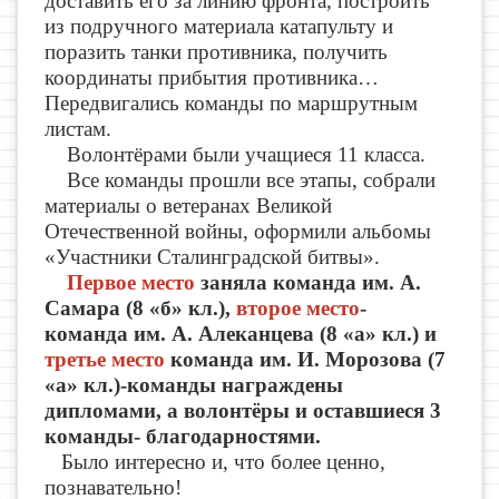
доставить его за линию фронта, построить
из подручного материала катапульту и
поразить танки противника, получить
координаты прибытия противника…
Передвигались команды по маршрутным
листам.
Волонтёрами были учащиеся 11 класса.
Все команды прошли все этапы, собрали
материалы о ветеранах Великой
Отечественной войны, оформили альбомы
«Участники Сталинградской битвы».
Первое место
заняла команда им. А.
Самара (8 «б» кл.),
второе место
-
команда им. А. Алеканцева (8 «а» кл.) и
третье место
команда им. И. Морозова (7
«а» кл.)-команды награждены
дипломами, а волонтёры и оставшиеся 3
команды- благодарностями.
Было интересно и, что более ценно,
познавательно!