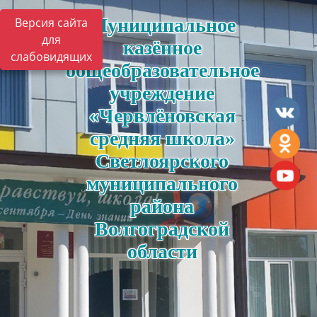
Муниципальное
Версия сайта
для
казённое
слабовидящих
общеобразовательное
учреждение
«Червлёновская
средняя школа»
Светлоярского
муниципального
района
Волгоградской
области