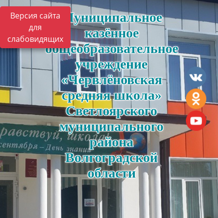
Муниципальное
Версия сайта
для
казённое
слабовидящих
общеобразовательное
учреждение
«Червлёновская
средняя школа»
Светлоярского
муниципального
района
Волгоградской
области