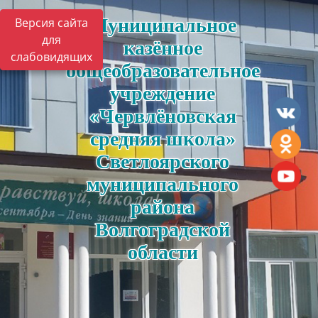
Муниципальное
Версия сайта
для
казённое
слабовидящих
общеобразовательное
учреждение
«Червлёновская
средняя школа»
Светлоярского
муниципального
района
Волгоградской
области